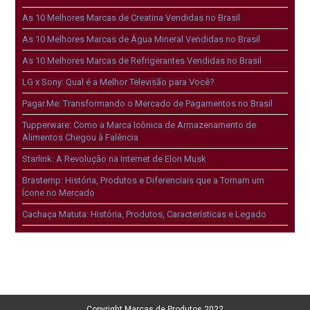
As 10 Melhores Marcas de Creatina Vendidas no Brasil
As 10 Melhores Marcas de Água Mineral Vendidas no Brasil
As 10 Melhores Marcas de Refrigerantes Vendidas no Brasil
LG x Sony: Qual é a Melhor Televisão para Você?
Pagar.Me: Transformando o Mercado de Pagamentos no Brasil
Tupperware: Como a Marca Icônica de Armazenamento de
Alimentos Chegou à Falência
Starlink: A Revolução na Internet de Elon Musk
Brastemp: História, Produtos e Diferenciais que a Tornam um
Ícone no Mercado
Cachaça Matuta: História, Produtos, Características e Legado
Copyright Marcas de Produtos 2022