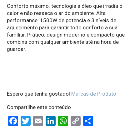
Conforto máximo: tecnologia a óleo que irradia o
calor e não resseca o ar do ambiente. Alta
performance: 1500W de potência e 3 níveis de
aquecimento para garantir todo conforto a sua
famíliar. Prático: design moderno e compacto que
combina com qualquer ambiente até na hora de
guardar.
Espero que tenha gostado!
Marcas de Produto
Compartilhe este conteúdo
F
T
E
Li
W
C
P
a
wi
m
n
h
o
ar