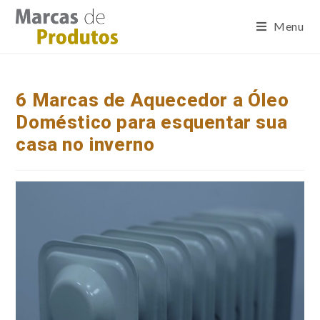
Menu
6 Marcas de Aquecedor a Óleo
Doméstico para esquentar sua
casa no inverno