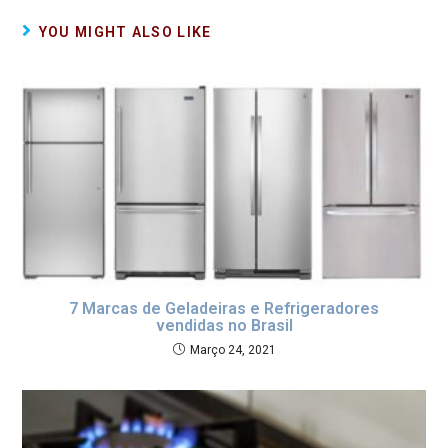
ce
tt
ail
ke
at
py
til
b
er
dI
s
Li
h
YOU MIGHT ALSO LIKE
o
n
A
n
ar
o
p
k
k
p
7 Marcas de Geladeiras e Refrigeradores
vendidas no Brasil
Março 24, 2021