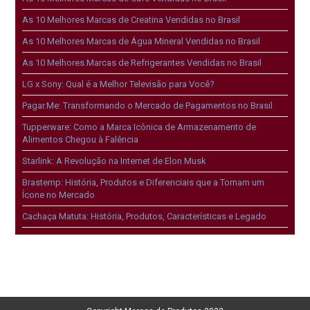
As 10 Melhores Marcas de Creatina Vendidas no Brasil
As 10 Melhores Marcas de Água Mineral Vendidas no Brasil
As 10 Melhores Marcas de Refrigerantes Vendidas no Brasil
LG x Sony: Qual é a Melhor Televisão para Você?
Pagar.Me: Transformando o Mercado de Pagamentos no Brasil
Tupperware: Como a Marca Icônica de Armazenamento de
Alimentos Chegou à Falência
Starlink: A Revolução na Internet de Elon Musk
Brastemp: História, Produtos e Diferenciais que a Tornam um
Ícone no Mercado
Cachaça Matuta: História, Produtos, Características e Legado